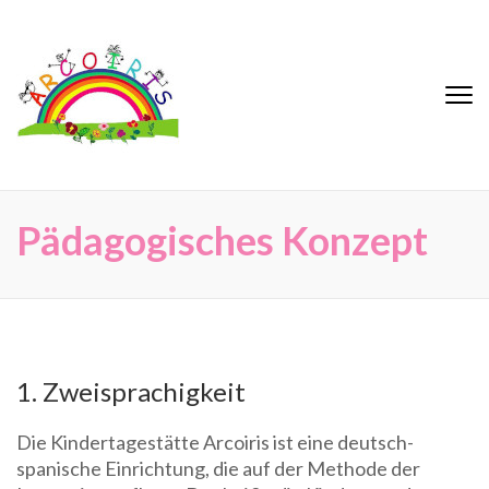
Zum
Inhalt
springen
(Eingabetaste
Arcoiris
Eine kindgerechte Kindertagesstätte in
drücken)
zwei Sprachen
Pädagogisches Konzept
1. Zweisprachigkeit
Die Kindertagestätte Arcoiris ist eine deutsch-
spanische Einrichtung, die auf der Methode der