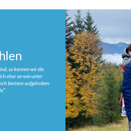
hlen
sind, so kennen wir die
ich eher an wie unter
 sich bestens aufgehoben
ie
.“