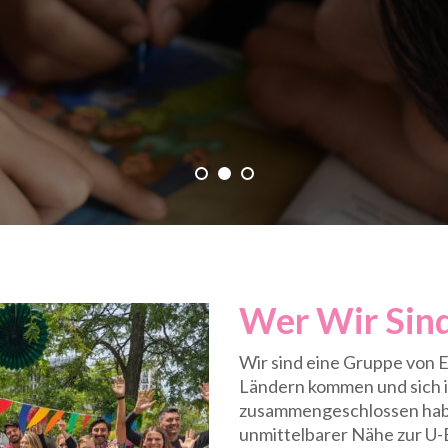
 und
kturen innerhalb der
Wer Wir Sin
Wir sind eine Gruppe von E
Ländern kommen und sich im
zusammengeschlossen habe
unmittelbarer Nähe zur U-B