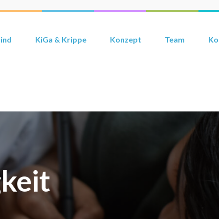
sstätte in zwei Sprachen
ind
KiGa & Krippe
Konzept
Team
Ko
dung
ädagogischen- Alters-,